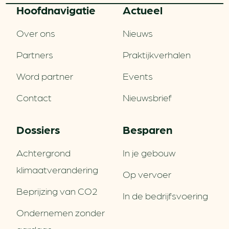
Hoofd­navigatie
Actueel
Over ons
Nieuws
Partners
Praktijkverhalen
Word partner
Events
Contact
Nieuwsbrief
Dossiers
Besparen
Achtergrond
In je gebouw
klimaatverandering
Op vervoer
Beprijzing van CO2
In de bedrijfsvoering
Ondernemen zonder