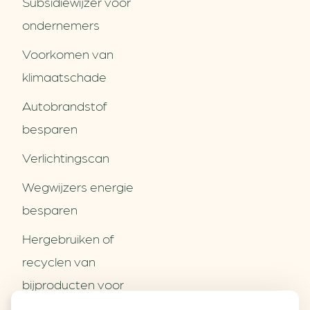
Subsidiewijzer voor
ondernemers
Voorkomen van
klimaatschade
Autobrandstof
besparen
Verlichtingscan
Wegwijzers energie
besparen
Hergebruiken of
Over ons
recyclen van
Partners
Word partner
bijproducten voor
Contact
het MKB