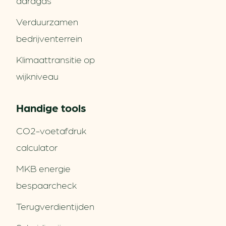
aardgas
Verduurzamen
bedrijventerrein
Klimaattransitie op
wijkniveau
Handige tools
CO2-voetafdruk
calculator
MKB energie
bespaarcheck
Terugverdien­tijden