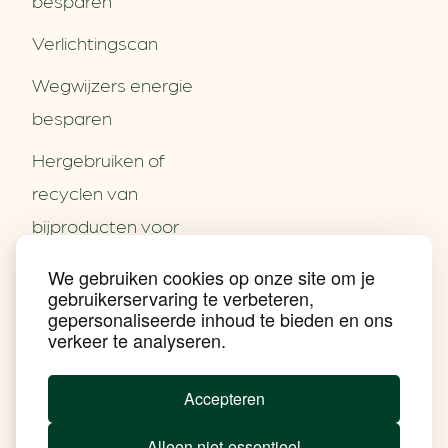
besparen
Verlichtingscan
Wegwijzers energie
besparen
Hergebruiken of
Over ons
recyclen van
Partners
Word partner
bijproducten voor
Contact
het MKB
We gebruiken cookies op onze site om je
Nieuws
gebruikerservaring te verbeteren,
Energie besparen op
Praktijkverhalen
gepersonaliseerde inhoud te bieden en ons
Events
uw PC
verkeer te analyseren.
Nieuwsbrief
Social Media
Achtergrond klimaatverandering
Accepteren
Beprijzing van CO2
Ondernemen zonder aardgas
Alleen niet-essentieel
Verduurzamen bedrijventerrein