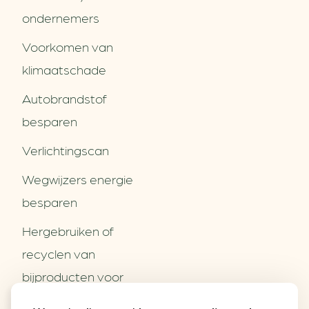
ondernemers
Voorkomen van
klimaatschade
Autobrandstof
besparen
Verlichtingscan
Wegwijzers energie
besparen
Hergebruiken of
Over ons
recyclen van
Partners
Word partner
bijproducten voor
Contact
het MKB