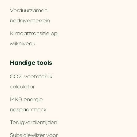
Verduurzamen
bedrijventerrein
Klimaattransitie op
wijkniveau
Handige tools
CO2-voetafdruk
calculator
MKB energie
bespaarcheck
Terugverdien­tijden
Subsidiewijzer voor