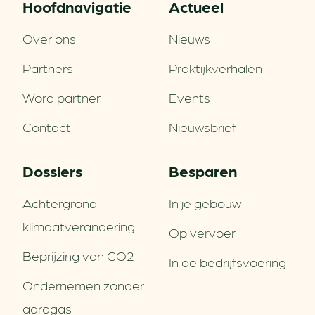
Hoofd­navigatie
Actueel
Over ons
Nieuws
Partners
Praktijkverhalen
Word partner
Events
Contact
Nieuwsbrief
Dossiers
Besparen
Achtergrond
In je gebouw
klimaatverandering
Op vervoer
Beprijzing van CO2
In de bedrijfsvoering
Ondernemen zonder
aardgas