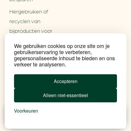
Hergebruiken of
Over ons
recyclen van
Partners
Word partner
bijproducten voor
Contact
het MKB
We gebruiken cookies op onze site om je
Nieuws
gebruikerservaring te verbeteren,
Energie besparen op
Praktijkverhalen
gepersonaliseerde inhoud te bieden en ons
Events
uw PC
verkeer te analyseren.
Nieuwsbrief
Social Media
Achtergrond klimaatverandering
Accepteren
Beprijzing van CO2
Ondernemen zonder aardgas
Alleen niet-essentieel
Verduurzamen bedrijventerrein
Klimaattransitie op wijkniveau
Copyright klimaatplein
Voorkeuren
Privacy & Disclaimer
In je gebouw
Nieuws
Besparen
Tools
Add Soul
Op vervoer
In de bedrijfsvoering