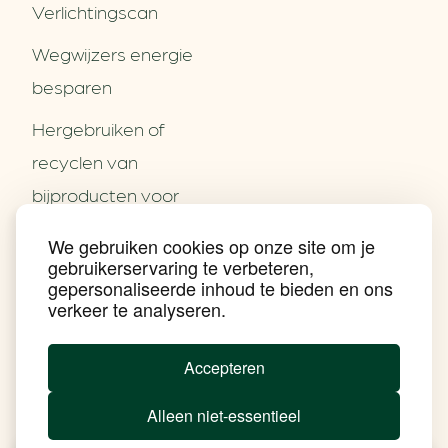
Verlichtingscan
Wegwijzers energie
besparen
Hergebruiken of
Over ons
recyclen van
Partners
Word partner
bijproducten voor
Contact
het MKB
We gebruiken cookies op onze site om je
Nieuws
gebruikerservaring te verbeteren,
Energie besparen op
Praktijkverhalen
gepersonaliseerde inhoud te bieden en ons
Events
uw PC
verkeer te analyseren.
Nieuwsbrief
Social Media
Achtergrond klimaatverandering
Accepteren
Beprijzing van CO2
Ondernemen zonder aardgas
Alleen niet-essentieel
Verduurzamen bedrijventerrein
Klimaattransitie op wijkniveau