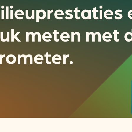
ilieuprestaties
ruk meten met 
rometer.
Actueel
Handige tools
Nieuws
CO2-voetafdruk calculat
Praktijkverhalen
MKB energie bespaarche
Events
Terugverdien­tijden
Nieuwsbrief
Subsidiewijzer voor onde
Voorkomen van klimaats
Besparen
Autobrandstof besparen