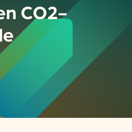
 en CO2-
de
or
ck
rnemers
chade