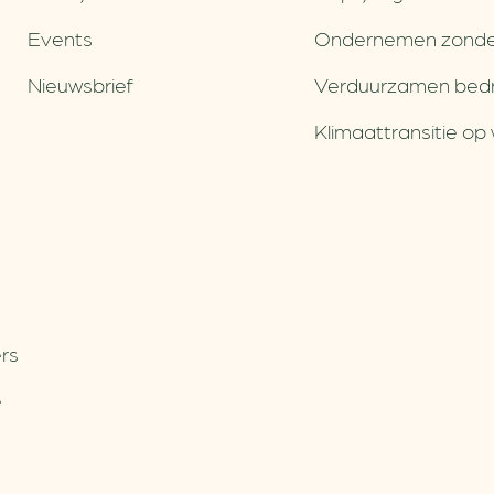
Events
Ondernemen zonde
Nieuwsbrief
Verduurzamen bedri
Klimaattransitie op 
rs
e