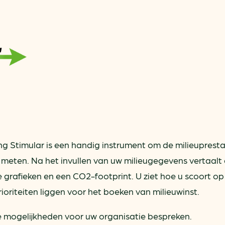
ring
In je gebouw
Verlichtingscan
Op vervoer
Wegwijzers energie besp
as
In de bedrijfsvoering
Hergebruiken of recyclen 
ein
voor het MKB
u
Energie besparen op uw 
info@klimaatplein.n
g Stimular is een handig instrument om de milieupresta
 meten. Na het invullen van uw milieugegevens vertaalt
 grafieken en een CO2-footprint. U ziet hoe u scoort op
ioriteiten liggen voor het boeken van milieuwinst.
 mogelijkheden voor uw organisatie bespreken.