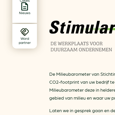
Cases
Achtergrond klimaatverande
Beprijzing van CO2
Nieuws
Ondernemen zonder aardg
Verduurzamen bedrijventerr
Klimaattransitie op wijknivea
Word
partner
De Milieubarometer van Stichtin
CO2-footprint van uw bedrijf te
Milieubarometer deze in heldere
gebied van milieu en waar uw pr
Laten we in gesprek gaan en de