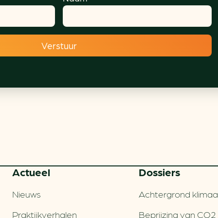
Actueel
Dossiers
Nieuws
Achtergrond klimaa
Praktijkverhalen
Beprijzing van CO2