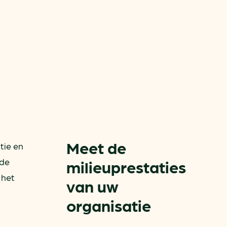
aren
van bijproducten
PC
l
(073) 822 74 86
Meet de
tie en
 de
milieuprestaties
 het
van uw
organisatie