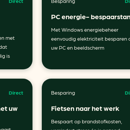
Direct
Besparing
Di
PC energie- bespaarsta
Met Windows energiebeheer
ren met
eenvoudig elektriciteit besparen 
 dat
uw PC en beeldscherm
ig is
Direct
Besparing
Di
met uw
Fietsen naar het werk
Bespaart op brandstofkosten,
paart