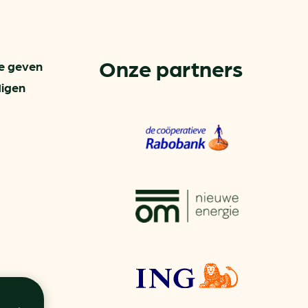
aren
van bijproducten
Onze partners
We geven
digen
PC
l
(073) 822 74 86