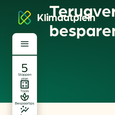
Terugver
Klimaatplein
bespare
Klimaatplein
Hoofd­navigatie
Over ons
Stappen
Partners
plan
Word partner
Tools
Contact
Bespaartips
Dossiers