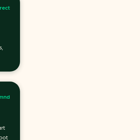
rect
s,
 mnd
rt
oot