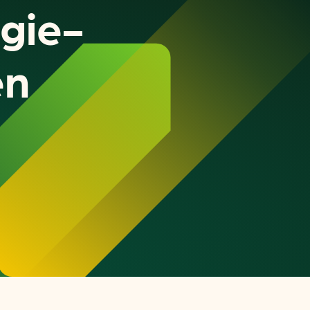
rgie­
en
or
ck
rnemers
chade