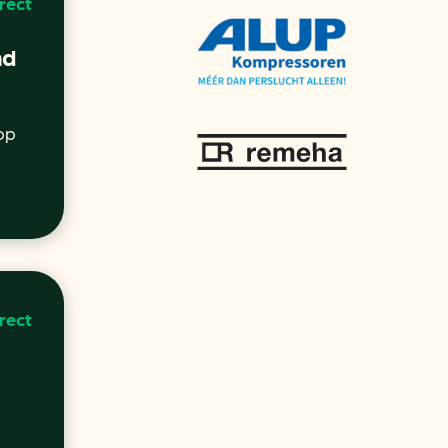
rect
nd
op
rect