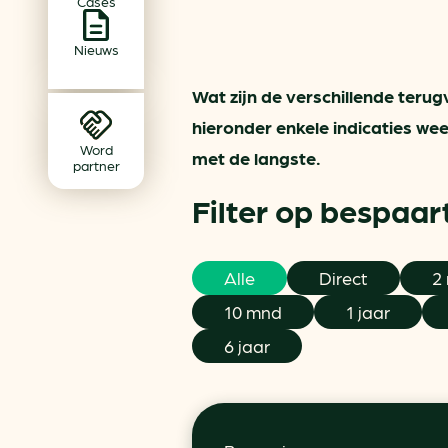
Cases
Achtergrond klimaatverande
Beprijzing van CO2
Nieuws
Ondernemen zonder aardg
Wat zijn de verschillende ter
Verduurzamen bedrijventerr
hieronder enkele indicaties we
Klimaattransitie op wijknivea
Word
met de langste.
partner
Filter op bespaart
Alle
Direct
2
10 mnd
1 jaar
6 jaar