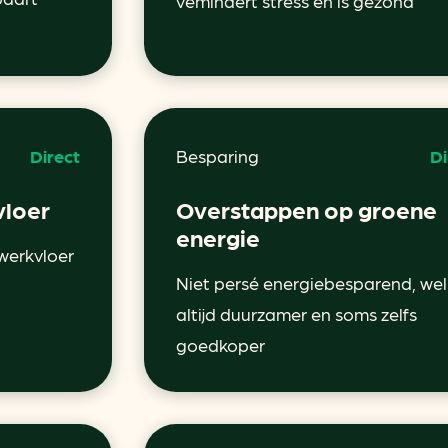
vemindert stress én is gezond
Direct
Besparing
Di
vloer
Overstappen op groene
energie
 werkvloer
Niet persé energiebesparend, wel
altijd duurzamer en soms zelfs
goedkoper