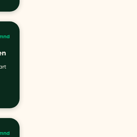
 mnd
en
art
 mnd