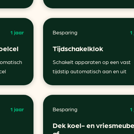
1 jaar
Besparing
1
oelcel
Tijdschakelklok
tomatisch
Schakelt apparaten op een vast
cel
tijdstip automatisch aan en uit
1 jaar
Besparing
1
Dek koel- en vriesmeube
af