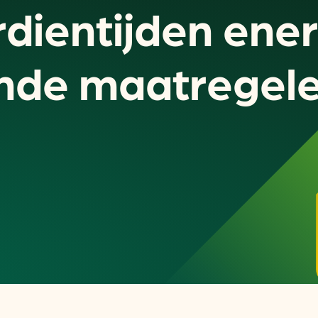
dien­tijden ene
nde maatregel
Actueel
Handige tools
Nieuws
CO2-voetafdruk calculat
Praktijkverhalen
MKB energie bespaarche
Events
Terugverdien­tijden
Nieuwsbrief
Subsidiewijzer voor onde
Voorkomen van klimaats
Besparen
Autobrandstof besparen