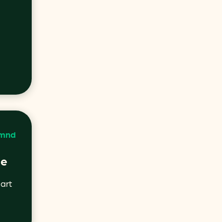
 mnd
ie
art