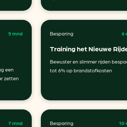
5 mnd
Besparing
6
Training het Nieuwe Rijd
Bewuster en slimmer rijden bespa
ag een
tot 6% op brandstofkosten
ar zetten
7 mnd
Besparing
10