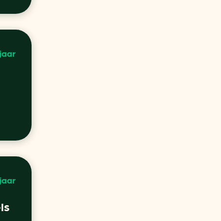
 jaar
 jaar
ls