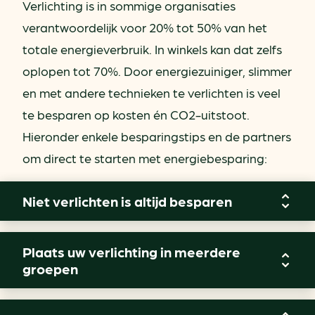
Verlichting is in sommige organisaties
verantwoordelijk voor 20% tot 50% van het
totale energieverbruik. In winkels kan dat zelfs
oplopen tot 70%. Door energiezuiniger, slimmer
en met andere technieken te verlichten is veel
te besparen op kosten én CO2-uitstoot.
Hieronder enkele besparingstips en de partners
om direct te starten met energiebesparing:
Niet verlichten is altijd besparen
Plaats uw verlichting in meerdere
Onderzoek eens in welke ruimten binnen uw
groepen
gebouwen vaak onnodig het licht brandt. In
veel gebouwen brandt het licht bijvoorbeeld in