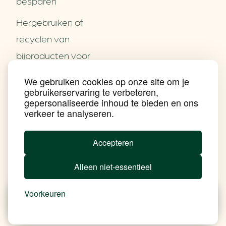
besparen
Hergebruiken of
Over ons
recyclen van
Partners
Word partner
bijproducten voor
Contact
het MKB
We gebruiken cookies op onze site om je
Nieuws
gebruikerservaring te verbeteren,
Energie besparen op
Praktijkverhalen
gepersonaliseerde inhoud te bieden en ons
Events
uw PC
verkeer te analyseren.
Nieuwsbrief
Social Media
Achtergrond klimaatverandering
Accepteren
Beprijzing van CO2
Ondernemen zonder aardgas
Alleen niet-essentieel
Verduurzamen bedrijventerrein
Klimaattransitie op wijkniveau
Copyright klimaatplein
Voorkeuren
Privacy & Disclaimer
In je gebouw
Nieuws
Besparen
Tools
Add Soul
Op vervoer
In de bedrijfsvoering