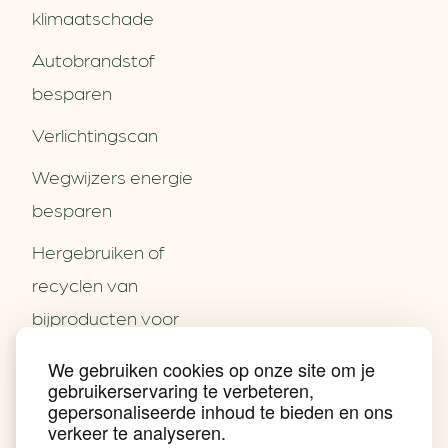
klimaatschade
Autobrandstof
besparen
Verlichtingscan
Wegwijzers energie
besparen
Hergebruiken of
Over ons
recyclen van
Partners
Word partner
bijproducten voor
Contact
het MKB
We gebruiken cookies op onze site om je
Nieuws
gebruikerservaring te verbeteren,
Energie besparen op
Praktijkverhalen
gepersonaliseerde inhoud te bieden en ons
Events
uw PC
verkeer te analyseren.
Nieuwsbrief