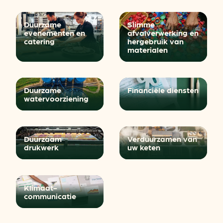
Duurzame
Slimme
evenementen en
afvalverwerking en
catering
hergebruik van
materialen
Duurzame
Financiële diensten
watervoorziening
Duurzaam
Verduurzamen van
drukwerk
uw keten
Klimaat­
communicatie