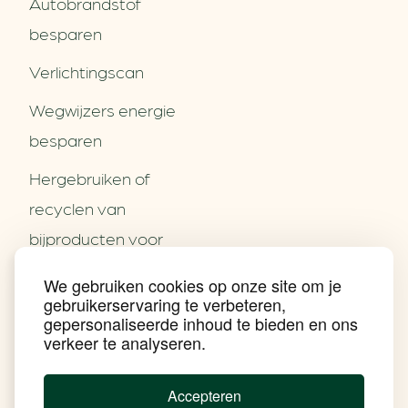
Autobrandstof
besparen
Verlichtingscan
Wegwijzers energie
besparen
Hergebruiken of
Over ons
recyclen van
Partners
Word partner
bijproducten voor
Contact
het MKB
We gebruiken cookies op onze site om je
Nieuws
gebruikerservaring te verbeteren,
Energie besparen op
Praktijkverhalen
gepersonaliseerde inhoud te bieden en ons
Events
uw PC
verkeer te analyseren.
Nieuwsbrief
Social Media
Achtergrond klimaatverandering
Accepteren
Beprijzing van CO2