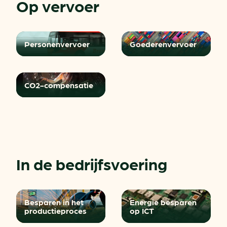
Op vervoer
Personen­vervoer
Goederen­vervoer
CO2-compensatie
In de bedrijfsvoering
Besparen in het
Energie besparen
productieproces
op ICT