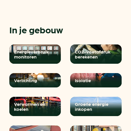
In je gebouw
Energieverbruik
CO2-voetafdruk
monitoren
berekenen
Verlichting
Isolatie
Verwarmen en
Groene energie
koelen
inkopen