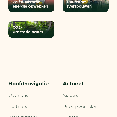
Zelf duurzame
Duurzaam
energie opwekken
(ver)bouwen
CO2-
Prestatieladder
Hoofd­navigatie
Actueel
Over ons
Nieuws
Partners
Praktijkverhalen
Word partner
Events