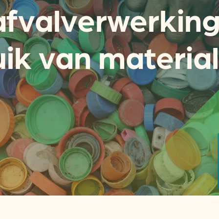
fvalverwerking
ik van materia
Actueel
Handige tools
Nieuws
CO2-voetafdruk calculat
Praktijkverhalen
MKB energie bespaarche
Events
Terugverdien­tijden
Nieuwsbrief
Subsidiewijzer voor onde
Voorkomen van klimaats
Besparen
Autobrandstof besparen