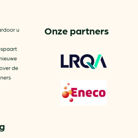
aren
van bijproducten
Onze partners
ardoor u
PC
espaart
 nieuwe
l
(073) 822 74 86
over de
tners
g