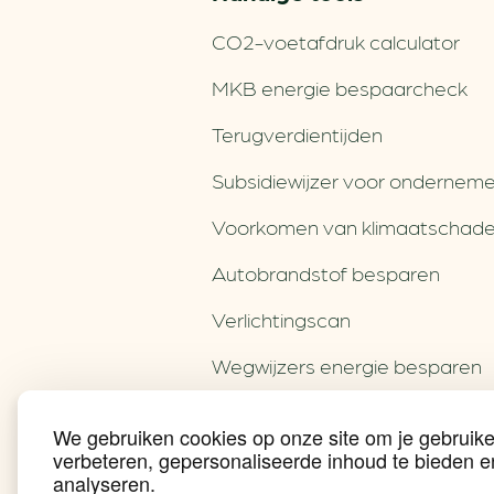
CO2-voetafdruk calculator
MKB energie bespaarcheck
Terugverdien­tijden
Subsidiewijzer voor onderneme
Voorkomen van klimaatschad
Autobrandstof besparen
Verlichtingscan
Wegwijzers energie besparen
Hergebruiken of recyclen van 
We gebruiken cookies op onze site om je gebruike
verbeteren, gepersonaliseerde inhoud te bieden e
Energie besparen op uw PC
analyseren.