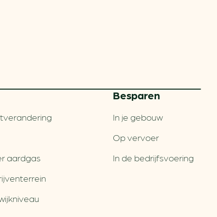
Besparen
tverandering
In je gebouw
Op vervoer
r aardgas
In de bedrijfsvoering
jventerrein
wijkniveau