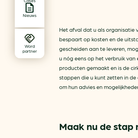
Cases
Achtergrond klimaatverande
Beprijzing van CO2
Nieuws
Ondernemen zonder aardg
Het afval dat u als organisati
Verduurzamen bedrijventerr
bespaart op kosten en de uitst
Klimaattransitie op wijknivea
Word
gescheiden aan te leveren, mog
partner
u nóg eens op het verbruik van 
producten gemaakt en is de cirk
stappen die u kunt zetten in d
om hun advies en mogelijkhede
Maak nu de stap 