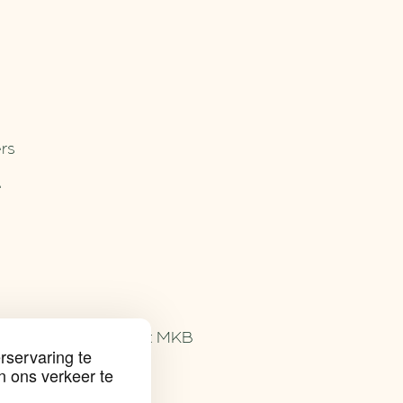
rs
e
bijproducten voor het MKB
rservaring te
n ons verkeer te