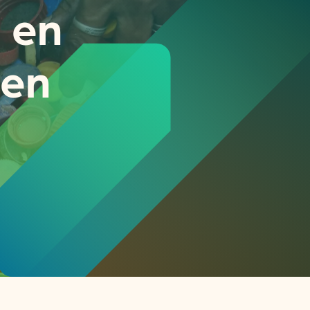
 en
len
or
ck
rnemers
chade