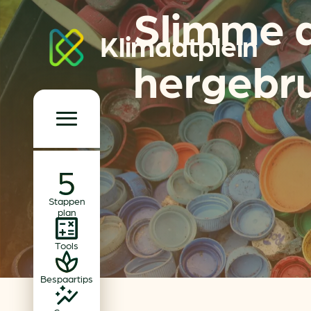
Slimme a
Klimaatplein
hergebru
Klimaatplein
Hoofd­navigatie
Over ons
Stappen
Partners
plan
Word partner
Tools
Contact
Bespaartips
Dossiers