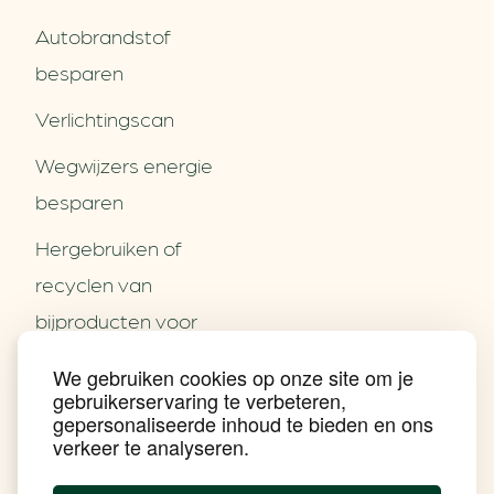
Autobrandstof
besparen
Verlichtingscan
Wegwijzers energie
besparen
Hergebruiken of
Over ons
recyclen van
Partners
Word partner
bijproducten voor
Contact
het MKB
We gebruiken cookies op onze site om je
Nieuws
gebruikerservaring te verbeteren,
Energie besparen op
Praktijkverhalen
gepersonaliseerde inhoud te bieden en ons
Events
uw PC
verkeer te analyseren.
Nieuwsbrief