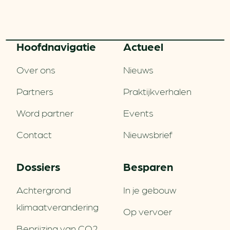
Hoofd­navigatie
Actueel
Over ons
Nieuws
Partners
Praktijkverhalen
Word partner
Events
Contact
Nieuwsbrief
Dossiers
Besparen
Achtergrond
In je gebouw
klimaatverandering
Op vervoer
Beprijzing van CO2