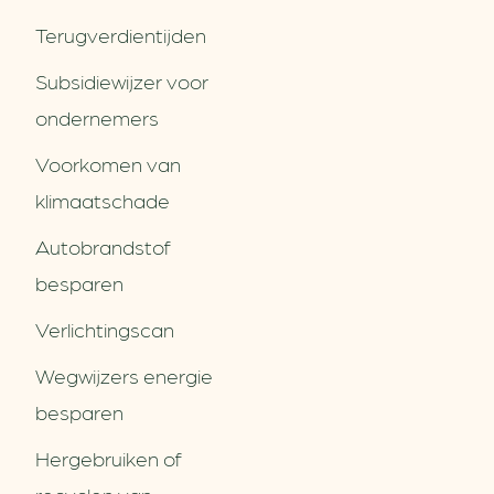
Terugverdien­tijden
Subsidiewijzer voor
ondernemers
Voorkomen van
klimaatschade
Autobrandstof
besparen
Verlichtingscan
Wegwijzers energie
besparen
Hergebruiken of
Over ons