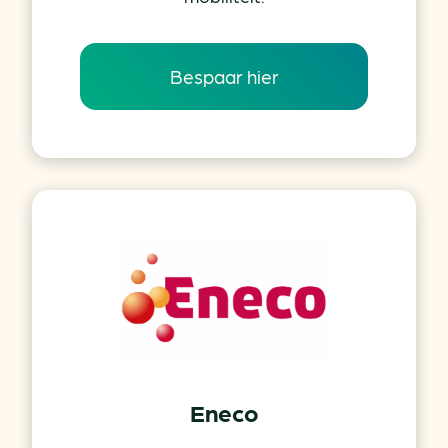
hoeveelheid grammen CO2-uitstoot per
kilometer. Op de website van de ANWB is een
Bespaar hier
overzicht te vinden van een top 10 van
zuinigste kleine, middelgrote en grote auto’s.
-Tenslotte kunt u uzelf afvragen: heb ik wel een
eigen auto nodig? Of is een deelauto
gecombineerd met het OV en de fiets niet een
betere optie?
Eneco