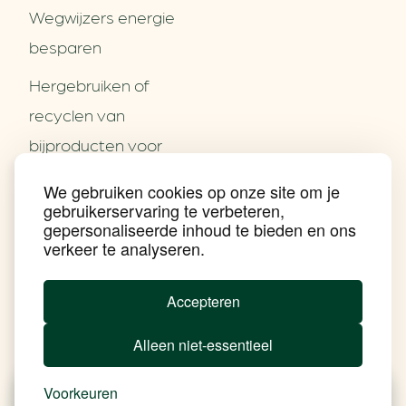
Wegwijzers energie
besparen
Hergebruiken of
Over ons
recyclen van
Partners
Word partner
bijproducten voor
Contact
het MKB
We gebruiken cookies op onze site om je
Nieuws
gebruikerservaring te verbeteren,
Energie besparen op
Praktijkverhalen
gepersonaliseerde inhoud te bieden en ons
Events
uw PC
verkeer te analyseren.
Nieuwsbrief
Social Media
Achtergrond klimaatverandering
Accepteren
Beprijzing van CO2
Ondernemen zonder aardgas
Alleen niet-essentieel
Verduurzamen bedrijventerrein
Klimaattransitie op wijkniveau
Copyright klimaatplein
Voorkeuren
Privacy & Disclaimer