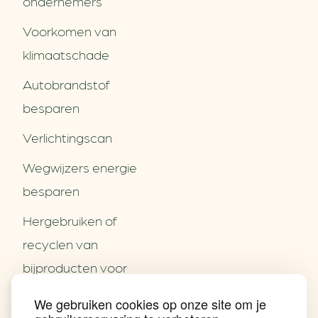
ondernemers
Voorkomen van
klimaatschade
Autobrandstof
besparen
Verlichtingscan
Wegwijzers energie
besparen
Hergebruiken of
Over ons
recyclen van
Partners
Word partner
bijproducten voor
Contact
het MKB
We gebruiken cookies op onze site om je
Nieuws