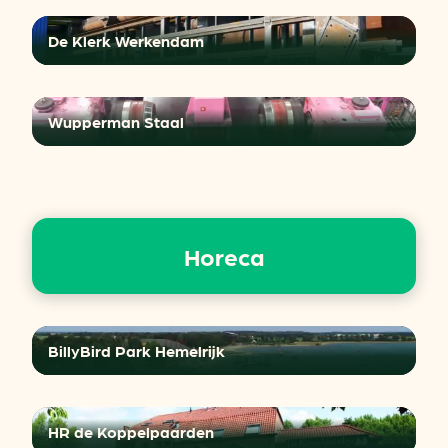
De Klerk Werkendam
Wupperman Staal
Horeca
BillyBird Park Hemelrijk
HR de Koppelpaarden