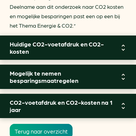
Deelname aan dit onderzoek naar CO2 kosten
en mogelijke besparingen past een op een bij
het Thema Energie & CO2.”
Huidige CO2-voetafdruk en CO2-
kosten
Mogelijk te nemen
besparingsmaatregelen
CO2-voetafdruk en CO2-kosten na 1
Wuppermann Staal heeft een relatief efficiënt
jaar
ingericht productieproces in vergelijking met
andere marktpartijen. Besproken is hier
Terug naar overzicht
onderzoek naar te doen en te analyseren wat
Vanwege het Corona-virus vestigt deze