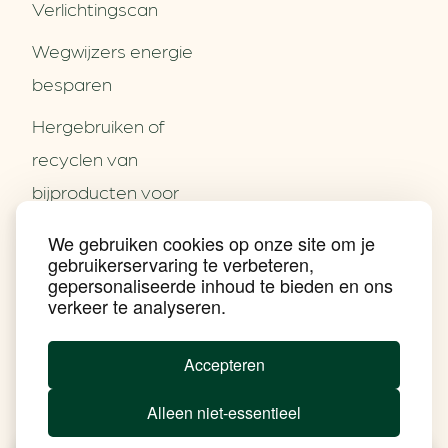
Verlichtingscan
perspectief interessant kunnen zijn om hier
specifiek onderzoek naar te laten doen.
Wegwijzers energie
besparen
Hergebruiken of
Over ons
recyclen van
Partners
Word partner
bijproducten voor
Contact
het MKB
We gebruiken cookies op onze site om je
Nieuws
gebruikerservaring te verbeteren,
Energie besparen op
Praktijkverhalen
gepersonaliseerde inhoud te bieden en ons
Events
uw PC
verkeer te analyseren.
Nieuwsbrief
Social Media
Achtergrond klimaatverandering
Accepteren
Beprijzing van CO2
Ondernemen zonder aardgas
Alleen niet-essentieel
Verduurzamen bedrijventerrein
Klimaattransitie op wijkniveau