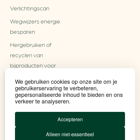
Verlichtingscan
Wegwijzers energie
besparen
Hergebruiken of
Over ons
recyclen van
Partners
Word partner
bijproducten voor
Contact
het MKB
We gebruiken cookies op onze site om je
Nieuws
gebruikerservaring te verbeteren,
Energie besparen op
Praktijkverhalen
gepersonaliseerde inhoud te bieden en ons
Events
uw PC
verkeer te analyseren.
Nieuwsbrief
Social Media
Achtergrond klimaatverandering
Accepteren
Beprijzing van CO2
Ondernemen zonder aardgas
Alleen niet-essentieel
Verduurzamen bedrijventerrein
Klimaattransitie op wijkniveau