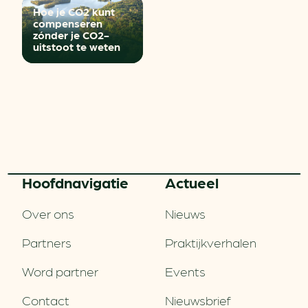
Hoe je CO2 kunt
compenseren
zónder je CO2-
uitstoot te weten
Hoofd­navigatie
Actueel
Over ons
Nieuws
Partners
Praktijkverhalen
Word partner
Events
Contact
Nieuwsbrief