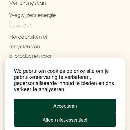
Verlichtingscan
Wegwijzers energie
besparen
Hergebruiken of
Over ons
recyclen van
Partners
Word partner
bijproducten voor
Contact
het MKB
We gebruiken cookies op onze site om je
Nieuws
gebruikerservaring te verbeteren,
Energie besparen op
Praktijkverhalen
gepersonaliseerde inhoud te bieden en ons
Events
uw PC
verkeer te analyseren.
Nieuwsbrief
Social Media
Achtergrond klimaatverandering
Accepteren
Beprijzing van CO2
Ondernemen zonder aardgas
Alleen niet-essentieel
Verduurzamen bedrijventerrein
Klimaattransitie op wijkniveau