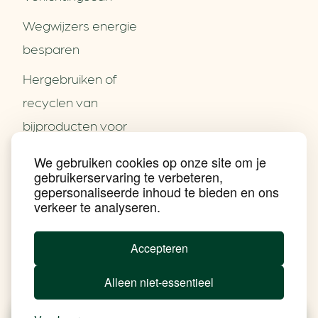
Wegwijzers energie
besparen
Hergebruiken of
Over ons
recyclen van
Partners
Word partner
bijproducten voor
Contact
het MKB
We gebruiken cookies op onze site om je
Nieuws
gebruikerservaring te verbeteren,
Energie besparen op
Praktijkverhalen
gepersonaliseerde inhoud te bieden en ons
Events
uw PC
verkeer te analyseren.
Nieuwsbrief
Social Media
Achtergrond klimaatverandering
Accepteren
Beprijzing van CO2
Ondernemen zonder aardgas
Alleen niet-essentieel
Verduurzamen bedrijventerrein
Klimaattransitie op wijkniveau
Copyright klimaatplein