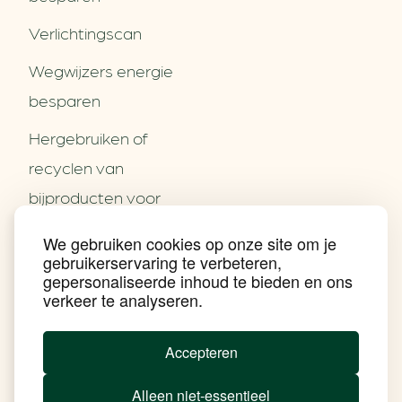
Verlichtingscan
Wegwijzers energie
besparen
Hergebruiken of
Over ons
recyclen van
Partners
Word partner
bijproducten voor
Contact
het MKB
We gebruiken cookies op onze site om je
Nieuws
gebruikerservaring te verbeteren,
Energie besparen op
Praktijkverhalen
gepersonaliseerde inhoud te bieden en ons
Events
uw PC
verkeer te analyseren.
Nieuwsbrief
Social Media
Achtergrond klimaatverandering
Accepteren
Beprijzing van CO2
Ondernemen zonder aardgas
Alleen niet-essentieel
Verduurzamen bedrijventerrein