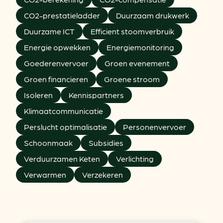
CO2-prestatieladder
Duurzaam drukwerk
Duurzame ICT
Efficient stoomverbruik
Energie opwekken
Energiemonitoring
Goederenvervoer
Groen evenement
Groen financieren
Groene stroom
Isoleren
Kennispartners
Klimaatcommunicatie
Perslucht optimalisatie
Personenvervoer
Schoonmaak
Subsidies
Verduurzamen Keten
Verlichting
Verwarmen
Verzekeren