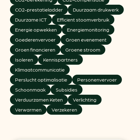
CO2-prestatieladder
Duurzaam drukwerk
Duurzame ICT
Efficient stoomverbruik
Energie opwekken
Energiemonitoring
Goederenvervoer
Groen evenement
Groen financieren
Groene stroom
Isoleren
Kennispartners
Klimaatcommunicatie
Perslucht optimalisatie
Personenvervoer
Schoonmaak
Subsidies
Verduurzamen Keten
Verlichting
Verwarmen
Verzekeren