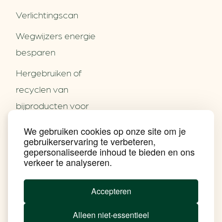
Verlichtingscan
Wegwijzers energie
besparen
Hergebruiken of
Over ons
recyclen van
Partners
Word partner
bijproducten voor
Contact
het MKB
We gebruiken cookies op onze site om je
Nieuws
gebruikerservaring te verbeteren,
Energie besparen op
Praktijkverhalen
gepersonaliseerde inhoud te bieden en ons
Events
uw PC
verkeer te analyseren.
Nieuwsbrief
Social Media
Achtergrond klimaatverandering
Accepteren
Beprijzing van CO2
Ondernemen zonder aardgas
Alleen niet-essentieel
Verduurzamen bedrijventerrein
Klimaattransitie op wijkniveau