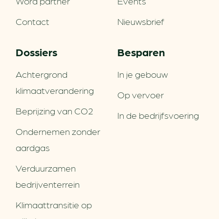
Word partner
Events
Contact
Nieuwsbrief
Dossiers
Besparen
Achtergrond
In je gebouw
klimaatverandering
Op vervoer
Beprijzing van CO2
In de bedrijfsvoering
Ondernemen zonder
aardgas
Verduurzamen
bedrijventerrein
Klimaattransitie op