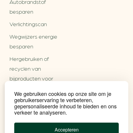
Autobrandstof
besparen
Verlichtingscan
Wegwijzers energie
besparen
Hergebruiken of
Over ons
recyclen van
Partners
Word partner
bijproducten voor
Contact
het MKB
We gebruiken cookies op onze site om je
Nieuws
gebruikerservaring te verbeteren,
Energie besparen op
Praktijkverhalen
gepersonaliseerde inhoud te bieden en ons
Events
uw PC
verkeer te analyseren.
Nieuwsbrief
Social Media
Achtergrond klimaatverandering
Accepteren
Beprijzing van CO2