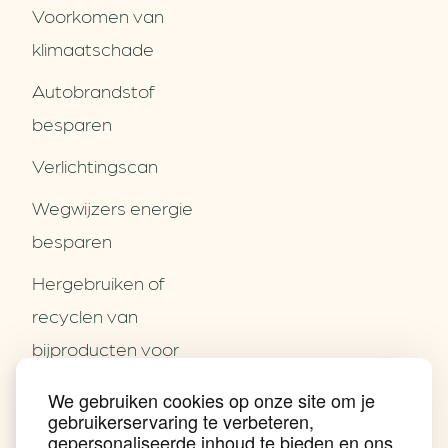
Voorkomen van
klimaatschade
Autobrandstof
besparen
Verlichtingscan
Wegwijzers energie
besparen
Hergebruiken of
Over ons
recyclen van
Partners
Word partner
bijproducten voor
Contact
het MKB
We gebruiken cookies op onze site om je
Nieuws
gebruikerservaring te verbeteren,
Energie besparen op
Praktijkverhalen
gepersonaliseerde inhoud te bieden en ons
Events