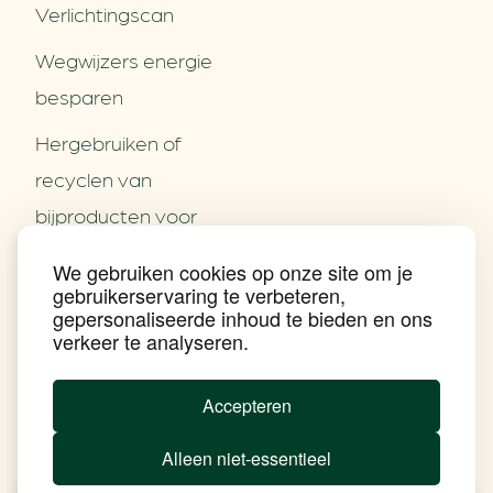
Verlichtingscan
Wegwijzers energie
besparen
Hergebruiken of
Over ons
recyclen van
Partners
Word partner
bijproducten voor
Contact
het MKB
We gebruiken cookies op onze site om je
Nieuws
gebruikerservaring te verbeteren,
Energie besparen op
Praktijkverhalen
gepersonaliseerde inhoud te bieden en ons
Events
uw PC
verkeer te analyseren.
Nieuwsbrief
Social Media
Achtergrond klimaatverandering
Accepteren
Beprijzing van CO2
Ondernemen zonder aardgas
Alleen niet-essentieel
Verduurzamen bedrijventerrein
Klimaattransitie op wijkniveau