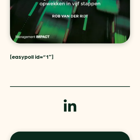
[easypoll id=”1″]