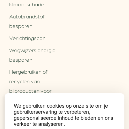
klimaatschade
Autobrandstof
besparen
Verlichtingscan
Wegwijzers energie
besparen
Hergebruiken of
Over ons
recyclen van
Partners
Word partner
bijproducten voor
Contact
het MKB
We gebruiken cookies op onze site om je
Nieuws
gebruikerservaring te verbeteren,
Energie besparen op
Praktijkverhalen
gepersonaliseerde inhoud te bieden en ons
Events
uw PC
verkeer te analyseren.
Nieuwsbrief