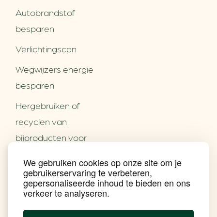
Autobrandstof
besparen
Verlichtingscan
Wegwijzers energie
besparen
Hergebruiken of
Over ons
recyclen van
Partners
Word partner
bijproducten voor
Contact
het MKB
We gebruiken cookies op onze site om je
Nieuws
gebruikerservaring te verbeteren,
Energie besparen op
Praktijkverhalen
gepersonaliseerde inhoud te bieden en ons
Events
uw PC
verkeer te analyseren.
Nieuwsbrief