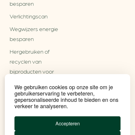
besparen
Verlichtingscan
Wegwijzers energie
besparen
Hergebruiken of
Over ons
recyclen van
Partners
Word partner
bijproducten voor
Contact
het MKB
We gebruiken cookies op onze site om je
Nieuws
gebruikerservaring te verbeteren,
Energie besparen op
Praktijkverhalen
gepersonaliseerde inhoud te bieden en ons
Events
uw PC
verkeer te analyseren.
Nieuwsbrief
Social Media
Achtergrond klimaatverandering
Accepteren
Beprijzing van CO2
Ondernemen zonder aardgas