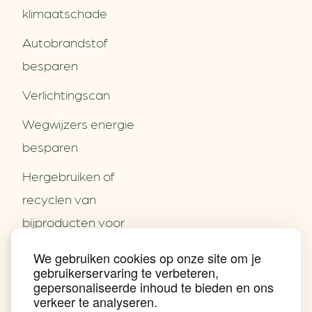
klimaatschade
Autobrandstof
besparen
Verlichtingscan
Wegwijzers energie
besparen
Hergebruiken of
Over ons
recyclen van
Partners
Word partner
bijproducten voor
Contact
het MKB
We gebruiken cookies op onze site om je
Nieuws
gebruikerservaring te verbeteren,
Energie besparen op
Praktijkverhalen
gepersonaliseerde inhoud te bieden en ons
Events
uw PC
verkeer te analyseren.
Nieuwsbrief