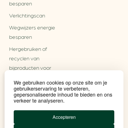
besparen
Verlichtingscan
Wegwijzers energie
besparen
Hergebruiken of
Over ons
recyclen van
Partners
Word partner
bijproducten voor
Contact
het MKB
We gebruiken cookies op onze site om je
Nieuws
gebruikerservaring te verbeteren,
Energie besparen op
Praktijkverhalen
gepersonaliseerde inhoud te bieden en ons
Events
uw PC
verkeer te analyseren.
Nieuwsbrief
Social Media
Achtergrond klimaatverandering
Accepteren
Beprijzing van CO2
Ondernemen zonder aardgas