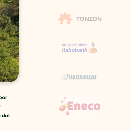
aren
van bijproducten
PC
l
(073) 822 74 86
oor
r
n dat