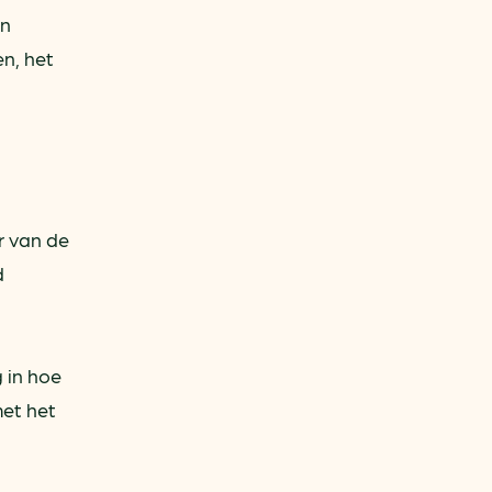
en
n, het
r van de
d
 in hoe
met het