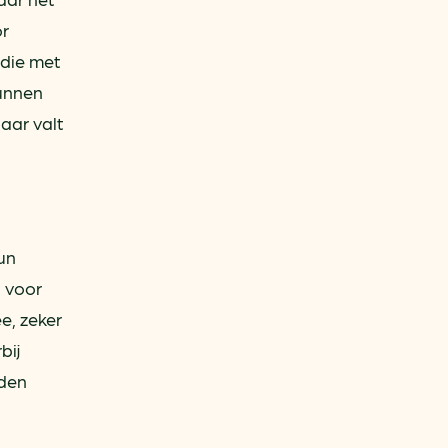
or
 die met
kunnen
aar valt
un
g voor
e, zeker
bij
nden