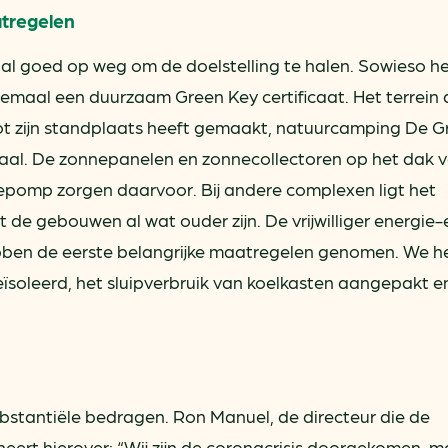
tregelen
 al goed op weg om de doelstelling te halen. Sowieso 
lemaal een duurzaam Green Key certificaat. Het terrein 
t zijn standplaats heeft gemaakt, natuurcamping De Gr
traal. De zonnepanelen en zonnecollectoren op het dak 
omp zorgen daarvoor. Bij andere complexen ligt het
de gebouwen al wat ouder zijn. De vrijwilliger energie-
ebben de eerste belangrijke maatregelen genomen. We 
geïsoleerd, het sluipverbruik van koelkasten aangepakt e
stantiële bedragen. Ron Manuel, de directeur die de
ert hierover: “Wij zijn de coronacrisis doorgekomen, m