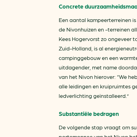
Concrete duurzaamheidsmaa
Een aantal kampeerterreinen is
de Nivonhuizen en -terreinen al
Kees Hogervorst zo ongeveer to
Zuid-Holland, is al energieneu
campinggebouw en een warmtep
uitdagender, met name doordat 
van het Nivon hierover: “We h
alle leidingen en kruipruimtes 
ledverlichting geïnstalleerd.”
Substantiële bedragen
De volgende stap vraagt om sub
portemonnee van het Nivon behe