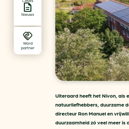
Cases
Achtergrond klimaatverande
Beprijzing van CO2
Nieuws
Ondernemen zonder aardg
Verduurzamen bedrijventerr
Klimaattransitie op wijknivea
Word
partner
Uiteraard heeft het Nivon, als
natuurliefhebbers, duurzame do
directeur Ron Manuel en vrijwi
duurzaamheid zó veel meer is d