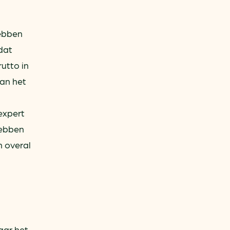
hebben
dat
utto in
van het
expert
hebben
n overal
aar het