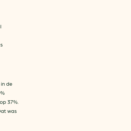
l
is
 in de
0%
 op 37%.
“Dat was