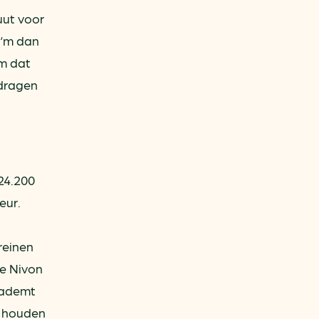
uut voor
 ‘m dan
om dat
 dragen
“24.200
eur.
reinen
ie Nivon
 ademt
e houden