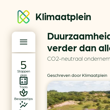
Klimaatplein
Duurzaamheid
Klimaatplein
verder dan al
Hoofd­navigatie
CO2-neutraal onderne
Over ons
Stappen
Partners
Geschreven door Klimaatplein
plan
Word partner
Tools
Contact
Bespaartips
Dossiers