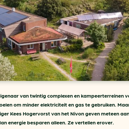
ring
In je gebouw
Verlichtingscan
Op vervoer
Wegwijzers energie besp
as
In de bedrijfsvoering
Hergebruiken of recyclen 
ein
voor het MKB
u
Energie besparen op uw 
info@klimaatplein.n
 eigenaar van twintig complexen en kampeerterreinen v
elen om minder elektriciteit en gas te gebruiken. Maa
lliger Kees Hogervorst van het Nivon geven meteen aa
an energie besparen alleen. Ze vertellen erover.