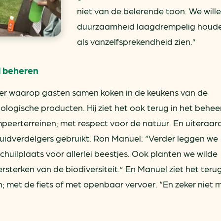
niet van de belerende toon. We will
duurzaamheid laagdrempelig houde
als vanzelfsprekendheid zien.”
d beheren
nier waarop gasten samen koken in de keukens van de
ologische producten. Hij ziet het ook terug in het behee
peerterreinen; met respect voor de natuur. En uiteraar
idverdelgers gebruikt. Ron Manuel: “Verder leggen we
schuilplaats voor allerlei beestjes. Ook planten we wilde
sterken van de biodiversiteit.” En Manuel ziet het terug
zen; met de fiets of met openbaar vervoer. “En zeker niet 