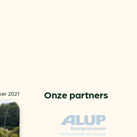
or
ck
Onze partners
er 2021
rnemers
chade