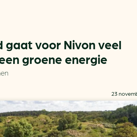
 gaat voor Nivon veel
leen groene energie
Actueel
Handige tools
men
Nieuws
CO2-voetafdruk calculat
Praktijkverhalen
MKB energie bespaarche
23 novemb
Events
Terugverdien­tijden
Nieuwsbrief
Subsidiewijzer voor onde
Voorkomen van klimaats
Besparen
Autobrandstof besparen