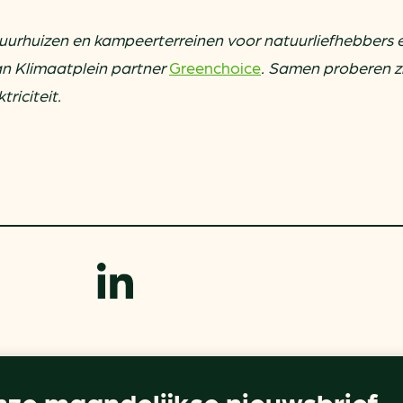
uurhuizen en kampeerterreinen voor natuurliefhebbers e
an Klimaatplein partner
Greenchoice
. Samen proberen zi
riciteit.
ze maandelijkse nieuwsbrief