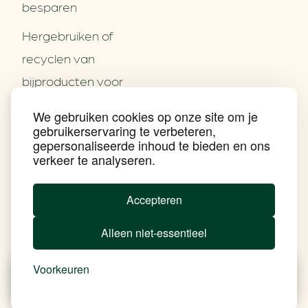
besparen
Hergebruiken of
Over ons
recyclen van
Partners
Word partner
bijproducten voor
Contact
het MKB
We gebruiken cookies op onze site om je
Nieuws
gebruikerservaring te verbeteren,
Energie besparen op
Praktijkverhalen
gepersonaliseerde inhoud te bieden en ons
Events
uw PC
verkeer te analyseren.
Nieuwsbrief
Social Media
Achtergrond klimaatverandering
Accepteren
Beprijzing van CO2
Ondernemen zonder aardgas
Alleen niet-essentieel
Verduurzamen bedrijventerrein
Klimaattransitie op wijkniveau
Copyright klimaatplein
Voorkeuren
Privacy & Disclaimer
In je gebouw
Nieuws
Besparen
Tools
Add Soul
Op vervoer
In de bedrijfsvoering