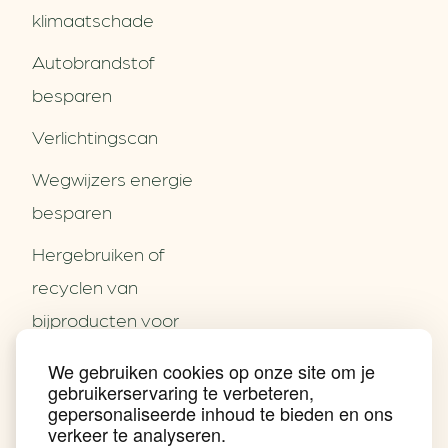
klimaatschade
Autobrandstof
besparen
Verlichtingscan
Wegwijzers energie
besparen
Hergebruiken of
Over ons
recyclen van
Partners
Word partner
bijproducten voor
Contact
het MKB
We gebruiken cookies op onze site om je
Nieuws
gebruikerservaring te verbeteren,
Energie besparen op
Praktijkverhalen
gepersonaliseerde inhoud te bieden en ons
Events
uw PC
verkeer te analyseren.
Nieuwsbrief