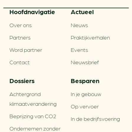
Hoofd­navigatie
Actueel
Over ons
Nieuws
Partners
Praktijkverhalen
Word partner
Events
Contact
Nieuwsbrief
Dossiers
Besparen
Achtergrond
In je gebouw
klimaatverandering
Op vervoer
Beprijzing van CO2
In de bedrijfsvoering
Ondernemen zonder