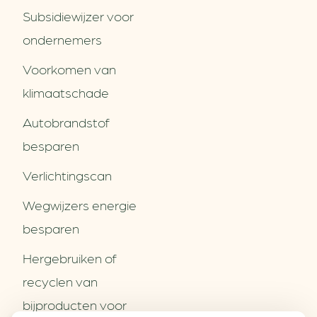
Subsidiewijzer voor
ondernemers
Voorkomen van
klimaatschade
Autobrandstof
besparen
Verlichtingscan
Wegwijzers energie
besparen
Hergebruiken of
Over ons
recyclen van
Partners
Word partner
bijproducten voor
Contact