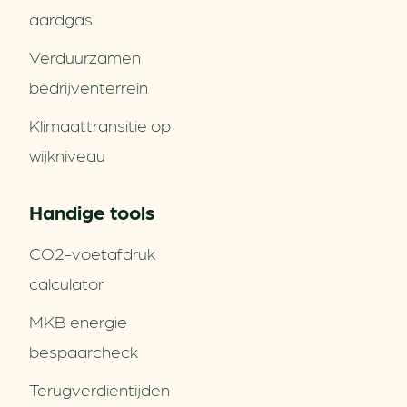
aardgas
Verduurzamen
bedrijventerrein
Klimaattransitie op
wijkniveau
Handige tools
CO2-voetafdruk
calculator
MKB energie
bespaarcheck
Terugverdien­tijden