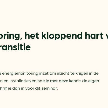
ring, het kloppend hart 
ansitie
Actueel
Handige tools
Nieuws
CO2-voetafdruk calculat
Praktijkverhalen
MKB energie bespaarche
tie energiemonitoring inzet om inzicht te krijgen in de
Events
Terugverdien­tijden
en installaties en hoe je met deze kennis de eigen
Nieuwsbrief
Subsidiewijzer voor onde
rijf je dan in voor dit seminar.
Voorkomen van klimaats
Besparen
Autobrandstof besparen