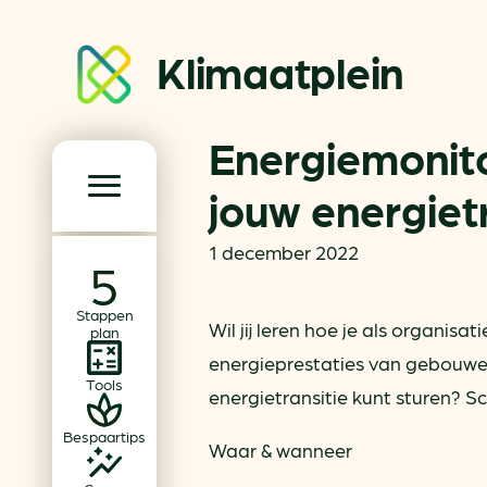
Klimaatplein
Energiemonito
Klimaatplein
jouw energietr
Hoofd­navigatie
1 december 2022
Over ons
Stappen
Partners
Wil jij leren hoe je als organisa
plan
Word partner
energieprestaties van gebouwen 
Tools
Contact
energietransitie kunt sturen? Sch
Bespaartips
Waar & wanneer
Dossiers