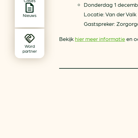
Cases
Achtergrond klimaatverande
Donderdag 1 december
Beprijzing van CO2
Locatie: Van der Valk
Nieuws
Ondernemen zonder aardg
Gastspreker: Zorgorg
Verduurzamen bedrijventerr
Bekijk
hier meer informatie
en o
Klimaattransitie op wijknivea
Word
partner