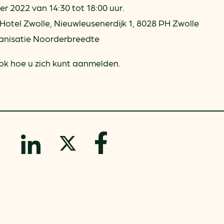
ring
In je gebouw
 2022 van 14:30 tot 18:00 uur.
Verlichtingscan
Op vervoer
 Hotel Zwolle, Nieuwleusenerdijk 1, 8028 PH Zwolle
Wegwijzers energie besp
as
In de bedrijfsvoering
anisatie Noorderbreedte
Hergebruiken of recyclen 
ein
voor het MKB
ok hoe u zich kunt aanmelden.
u
Energie besparen op uw 
info@klimaatplein.n