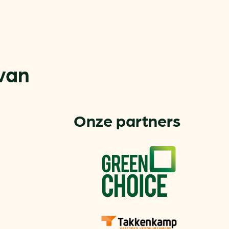
van
Onze partners
or
ck
rnemers
chade