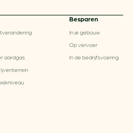
Besparen
tverandering
In je gebouw
Op vervoer
r aardgas
In de bedrijfsvoering
jventerrein
wijkniveau