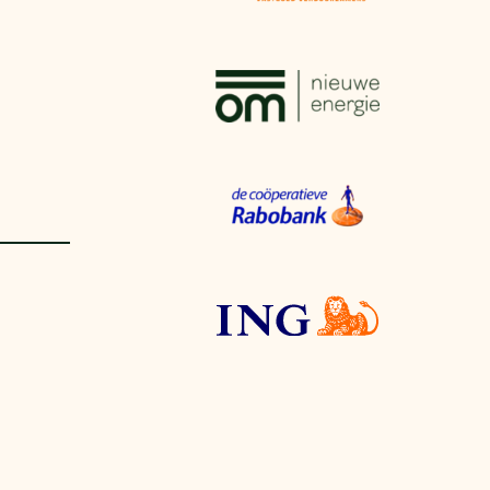
aren
van bijproducten
PC
l
(073) 822 74 86