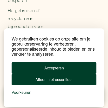
besparen
Hergebruiken of
Over ons
recyclen van
Partners
Word partner
bijproducten voor
Contact
het MKB
We gebruiken cookies op onze site om je
Nieuws
gebruikerservaring te verbeteren,
Energie besparen op
Praktijkverhalen
gepersonaliseerde inhoud te bieden en ons
Events
uw PC
verkeer te analyseren.
Nieuwsbrief
Social Media
Achtergrond klimaatverandering
Accepteren
Beprijzing van CO2
Ondernemen zonder aardgas
Alleen niet-essentieel
Verduurzamen bedrijventerrein
Klimaattransitie op wijkniveau
Copyright klimaatplein
Voorkeuren
Privacy & Disclaimer
In je gebouw
Nieuws
Besparen
Tools
Add Soul
Op vervoer
In de bedrijfsvoering