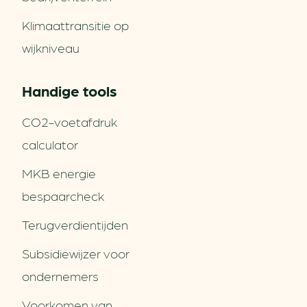
Klimaattransitie op
wijkniveau
Handige tools
CO2-voetafdruk
calculator
MKB energie
bespaarcheck
Terugverdien­tijden
Subsidiewijzer voor
ondernemers
Voorkomen van