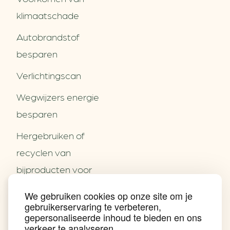
klimaatschade
Autobrandstof
besparen
Verlichtingscan
Wegwijzers energie
besparen
Hergebruiken of
Over ons
recyclen van
Partners
Word partner
bijproducten voor
Contact
het MKB
We gebruiken cookies op onze site om je
Nieuws
gebruikerservaring te verbeteren,
Energie besparen op
Praktijkverhalen
gepersonaliseerde inhoud te bieden en ons
Events
uw PC
verkeer te analyseren.
Nieuwsbrief