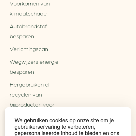
Voorkomen van
klimaatschade
Autobrandstof
besparen
Verlichtingscan
Wegwijzers energie
besparen
Hergebruiken of
Over ons
recyclen van
Partners
Word partner
bijproducten voor
Contact
het MKB
We gebruiken cookies op onze site om je
Nieuws
gebruikerservaring te verbeteren,
Energie besparen op
Praktijkverhalen
gepersonaliseerde inhoud te bieden en ons
Events