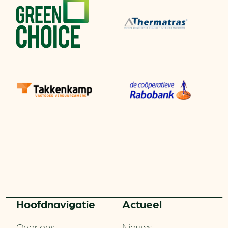
Hoofd­navigatie
Actueel
Over ons
Nieuws