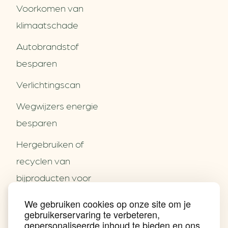
Voorkomen van
klimaatschade
Autobrandstof
besparen
Verlichtingscan
Wegwijzers energie
besparen
Hergebruiken of
Over ons
recyclen van
Partners
Word partner
bijproducten voor
Contact
het MKB
We gebruiken cookies op onze site om je
Nieuws
gebruikerservaring te verbeteren,
Energie besparen op
Praktijkverhalen
gepersonaliseerde inhoud te bieden en ons
Events