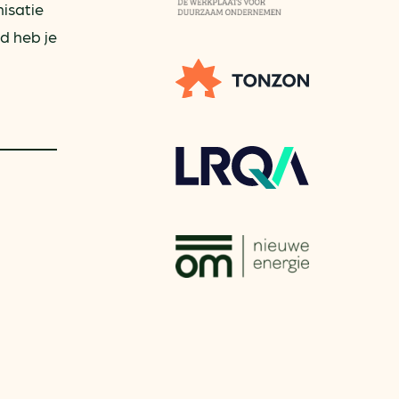
nisatie
d heb je
aren
van bijproducten
PC
l
(073) 822 74 86