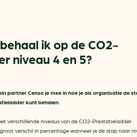
behaal ik op de CO2-
er niveau 4 en 5?
Actueel
Handige tools
Nieuws
CO2-voetafdruk calculat
Praktijkverhalen
MKB energie bespaarche
in partner Censo je mee in hoe je als organisatie de s
Events
Terugverdien­tijden
tieladder kunt behalen.
Nieuwsbrief
Subsidiewijzer voor onde
met verschillende niveaus van de CO2-Prestatieladder
Voorkomen van klimaats
Besparen
n groot verschil in percentage wanneer je de stap naar n
Autobrandstof besparen