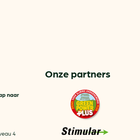
Onze partners
or
ck
tap naar
rnemers
chade
iveau 4