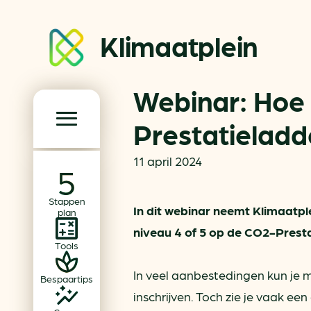
Klimaatplein
Webinar: Hoe 
Klimaatplein
Prestatieladd
Hoofd­navigatie
11 april 2024
Over ons
Stappen
Partners
In dit webinar neemt Klimaatple
plan
Word partner
niveau 4 of 5 op de CO2-Presta
Tools
Contact
In veel aanbestedingen kun je 
Bespaartips
Dossiers
inschrijven. Toch zie je vaak ee