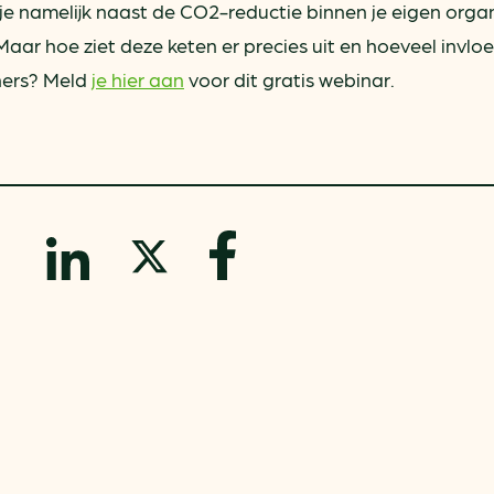
ring
In je gebouw
 je namelijk naast de CO2-reductie binnen je eigen orga
Verlichtingscan
Op vervoer
aar hoe ziet deze keten er precies uit en hoeveel invloe
Wegwijzers energie besp
tners? Meld
je hier aan
voor dit gratis webinar.
as
In de bedrijfsvoering
Hergebruiken of recyclen 
ein
voor het MKB
u
Energie besparen op uw 
info@klimaatplein.n