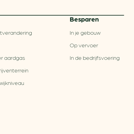
Besparen
tverandering
In je gebouw
Op vervoer
r aardgas
In de bedrijfsvoering
jventerrein
wijkniveau