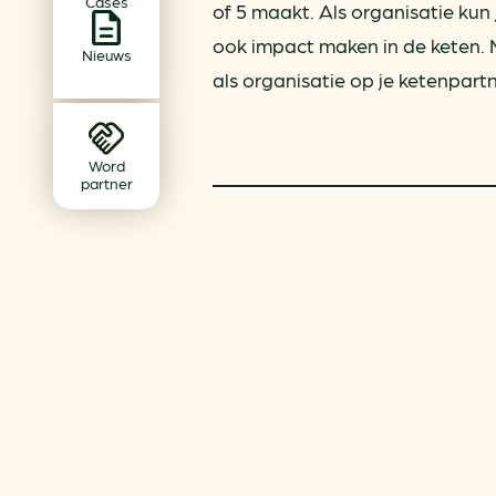
Cases
Achtergrond klimaatverande
of 5 maakt. Als organisatie kun
Beprijzing van CO2
ook impact maken in de keten. M
Nieuws
als organisatie op je ketenpar
Ondernemen zonder aardg
Verduurzamen bedrijventerr
Klimaattransitie op wijknivea
Word
partner