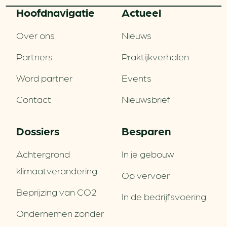
Hoofd­navigatie
Actueel
Over ons
Nieuws
Partners
Praktijkverhalen
Word partner
Events
Contact
Nieuwsbrief
Dossiers
Besparen
Achtergrond
In je gebouw
klimaatverandering
Op vervoer
Beprijzing van CO2
In de bedrijfsvoering
Ondernemen zonder