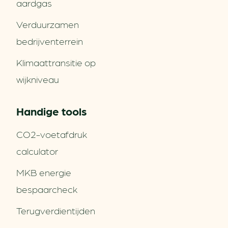
aardgas
Verduurzamen
bedrijventerrein
Klimaattransitie op
wijkniveau
Handige tools
CO2-voetafdruk
calculator
MKB energie
bespaarcheck
Terugverdien­tijden