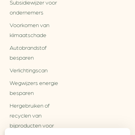
Subsidiewijzer voor
ondernemers
Voorkomen van
klimaatschade
Autobrandstof
besparen
Verlichtingscan
Wegwijzers energie
besparen
Hergebruiken of
Over ons
recyclen van
Partners
Word partner
bijproducten voor
Contact