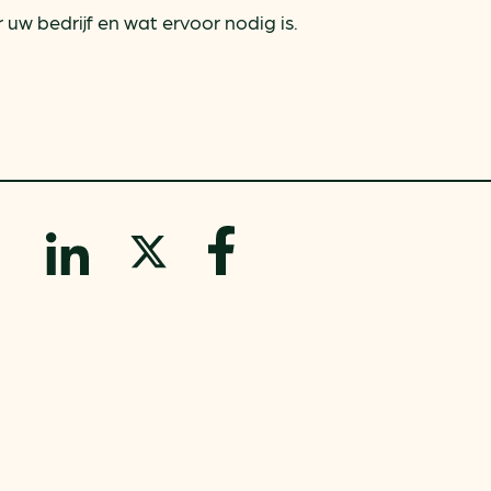
ring
In je gebouw
Verlichtingscan
uw bedrijf en wat ervoor nodig is.
Op vervoer
Wegwijzers energie besp
as
In de bedrijfsvoering
Hergebruiken of recyclen 
ein
voor het MKB
u
Energie besparen op uw 
info@klimaatplein.n