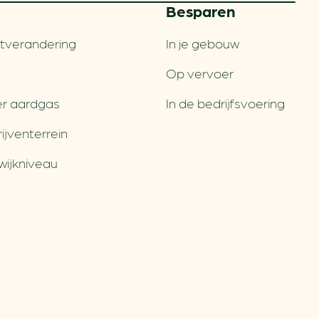
Besparen
tverandering
In je gebouw
Op vervoer
r aardgas
In de bedrijfsvoering
jventerrein
wijkniveau