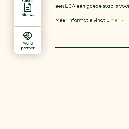
Cases
Achtergrond klimaatverande
een LCA een goede stap is voor 
Beprijzing van CO2
Nieuws
Meer informatie vindt u
hier >
Ondernemen zonder aardg
Verduurzamen bedrijventerr
Klimaattransitie op wijknivea
Word
partner