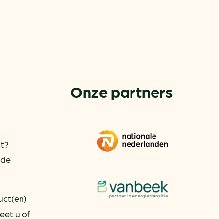
Onze partners
or
ct?
ck
 de
rnemers
chade
uct(en)
eet u of