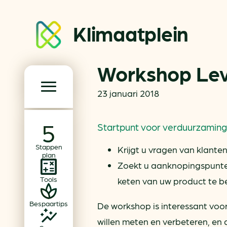
Klimaatplein
Workshop Lev
Klimaatplein
23 januari 2018
Hoofd­navigatie
Startpunt voor verduurzaming
Over ons
Stappen
Krijgt u vragen van klante
Partners
plan
Zoekt u aanknopingspunten
Word partner
Tools
keten van uw product te b
Contact
Bespaartips
De workshop is interessant voo
Dossiers
willen meten en verbeteren, e