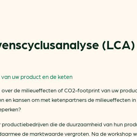
enscyclusanalyse (LCA)
Actueel
Handige tools
 van uw product en de keten
Nieuws
CO2-voetafdruk calculat
n over de milieueffecten of CO2-footprint van uw produ
Praktijkverhalen
MKB energie bespaarche
 en kansen om met ketenpartners de milieueffecten in
Events
Terugverdien­tijden
eperken?
Nieuwsbrief
Subsidiewijzer voor onde
Voorkomen van klimaats
r productiebedrijven die de duurzaamheid van hun prod
Besparen
Autobrandstof besparen
n daarmee de marktwaarde vergroten. Na de workshop w