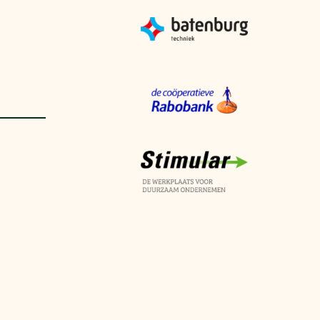
aren
van bijproducten
PC
l
(073) 822 74 86