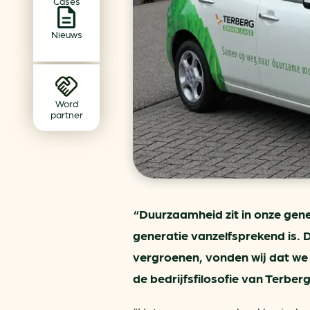
Cases
Achtergrond klimaatverande
Beprijzing van CO2
Nieuws
Ondernemen zonder aardg
Verduurzamen bedrijventerr
Klimaattransitie op wijknivea
Word
partner
“Duurzaamheid zit in onze genen
generatie vanzelfsprekend is. 
vergroenen, vonden wij dat we
de bedrijfsfilosofie van Terbe