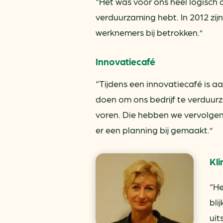
“Het was voor ons heel logisch o
verduurzaming hebt. In 2012 zij
werknemers bij betrokken.”
Innovatiecafé
“Tijdens een innovatiecafé is a
doen om ons bedrijf te verduur
voren. Die hebben we vervolge
er een planning bij gemaakt.”
Kl
“He
bli
uit