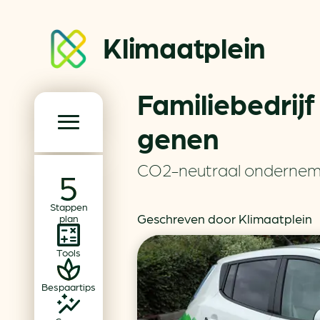
Klimaatplein
Familiebedrij
Klimaatplein
genen
Hoofd­navigatie
CO2-neutraal onderne
Over ons
Stappen
Partners
Geschreven door Klimaatplein
plan
Word partner
Tools
Contact
Bespaartips
Dossiers