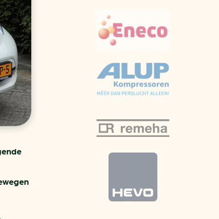
aren
van bijproducten
PC
l
(073) 822 74 86
lgende
newegen