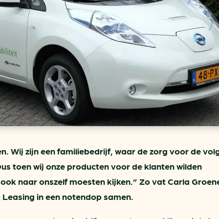
ring
In je gebouw
Verlichtingscan
Op vervoer
Wegwijzers energie besp
as
In de bedrijfsvoering
Hergebruiken of recyclen 
ein
voor het MKB
u
Energie besparen op uw 
info@klimaatplein.n
. Wij zijn een familiebedrijf, waar de zorg voor de vo
Dus toen wij onze producten voor de klanten wilden
 ook naar onszelf moesten kijken.” Zo vat Carla Groe
rg Leasing in een notendop samen.