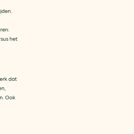
jden.
ren:
rsus het
merk dat
en,
n. Ook