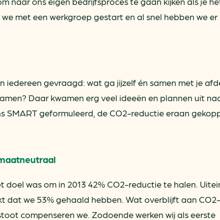
m naar ons eigen bedrijfsproces te gaan kijken als je he
n we met een werkgroep gestart en al snel hebben we er 
an iedereen gevraagd: wat ga jijzelf én samen met je afd
zamen? Daar kwamen erg veel ideeën en plannen uit na
ns SMART geformuleerd, de CO2-reductie eraan gekop
imaatneutraal
t doel was om in 2013 42% CO2-reductie te halen. Uitein
jkt dat we 53% gehaald hebben. Wat overblijft aan CO2
stoot compenseren we. Zodoende werken wij als eerste