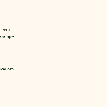
seerd.
nt rijdt
jker om