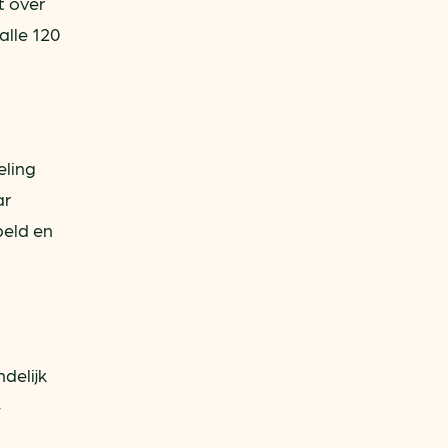
t over
alle 120
eling
ar
peld en
delijk
-