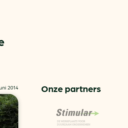
e
or
ck
Onze partners
juni 2014
rnemers
chade