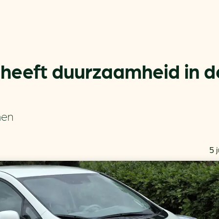
f heeft duurzaamheid in d
Actueel
Handige tools
men
Nieuws
CO2-voetafdruk calculat
Praktijkverhalen
MKB energie bespaarche
5 
Events
Terugverdien­tijden
Nieuwsbrief
Subsidiewijzer voor onde
Voorkomen van klimaats
Besparen
Autobrandstof besparen