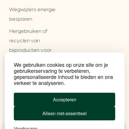
Wegwijzers energie
besparen
Hergebruiken of
Over ons
recyclen van
Partners
Word partner
bijproducten voor
Contact
het MKB
We gebruiken cookies op onze site om je
Nieuws
gebruikerservaring te verbeteren,
Energie besparen op
Praktijkverhalen
gepersonaliseerde inhoud te bieden en ons
Events
uw PC
verkeer te analyseren.
Nieuwsbrief
Social Media
Achtergrond klimaatverandering
Accepteren
Beprijzing van CO2
Ondernemen zonder aardgas
Alleen niet-essentieel
Verduurzamen bedrijventerrein
Klimaattransitie op wijkniveau
Copyright klimaatplein
Voorkeuren