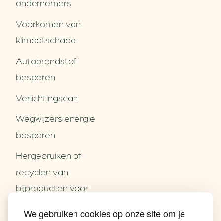
ondernemers
Voorkomen van
klimaatschade
Autobrandstof
besparen
Verlichtingscan
Wegwijzers energie
besparen
Hergebruiken of
Over ons
recyclen van
Partners
Word partner
bijproducten voor
Contact
het MKB
We gebruiken cookies op onze site om je
Nieuws