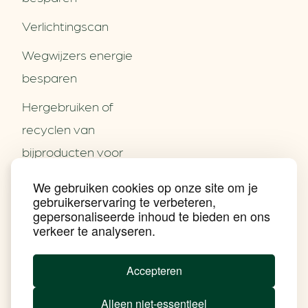
Verlichtingscan
Wegwijzers energie
besparen
Hergebruiken of
Over ons
recyclen van
Partners
Word partner
bijproducten voor
Contact
het MKB
We gebruiken cookies op onze site om je
Nieuws
gebruikerservaring te verbeteren,
Energie besparen op
Praktijkverhalen
gepersonaliseerde inhoud te bieden en ons
Events
uw PC
verkeer te analyseren.
Nieuwsbrief
Social Media
Achtergrond klimaatverandering
Accepteren
Beprijzing van CO2
Ondernemen zonder aardgas
Alleen niet-essentieel
Verduurzamen bedrijventerrein