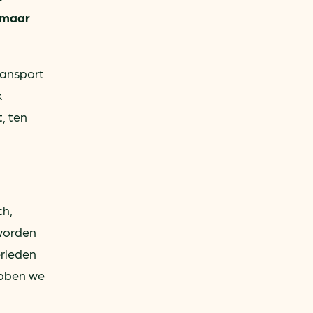
, maar
ransport
k
, ten
ch,
 worden
erleden
hebben we