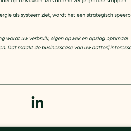
inder op te wekken. Pas daarna zet je grotere stappen.’
 energie als systeem ziet, wordt het een strategisch speer
ng wordt uw verbruik, eigen opwek en opslag optimaal
. Dat maakt de businesscase van uw batterij interess