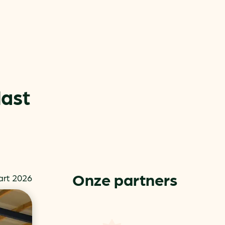
last
or
ck
Onze partners
art 2026
rnemers
chade