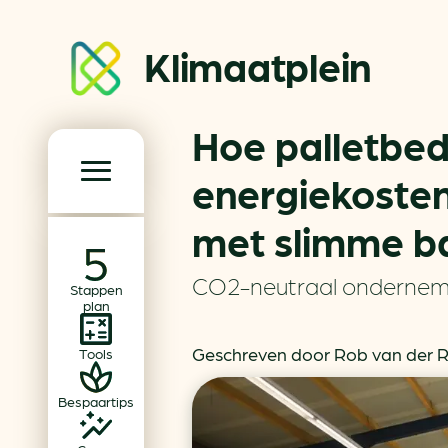
Klimaatplein
Hoe palletbedr
Klimaatplein
energiekosten
met slimme ba
Hoofd­navigatie
Over ons
CO2-neutraal onderne
Stappen
Partners
plan
Word partner
Geschreven door Rob van der Ri
Tools
Contact
Bespaartips
Dossiers