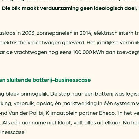
’ Die blik maakt verduurzaming geen ideologisch doel
oos in 2003, zonnepanelen in 2014, elektrisch intern t
elektrische vrachtwagen geleverd. Het jaarlijkse verbrui
ar de vrachtwagen nog eens 100.000 kWh aan toevoegt
n sluitende batterij-businesscase
g bleek onmogelijk. De stap naar een batterij was logis
king, verbruik, opslag én marktwerking in één systeem
d Van der Pol bij Klimaatplein partner Eneco. ‘In het v
en. Als één aanname niet klopt, valt alles uit elkaar. Nu 
inesscase.’