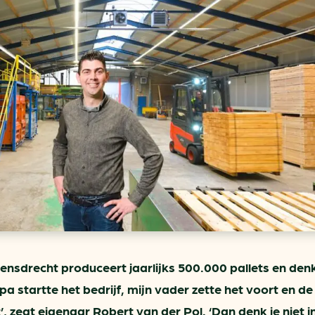
ring
In je gebouw
Verlichtingscan
Op vervoer
Wegwijzers energie besp
as
In de bedrijfsvoering
Hergebruiken of recyclen 
ein
voor het MKB
u
Energie besparen op uw 
info@klimaatplein.n
oensdrecht produceert jaarlijks 500.000 pallets en denk
pa startte het bedrijf, mijn vader zette het voort en de
’, zegt eigenaar Robert van der Pol. ‘Dan denk je niet i