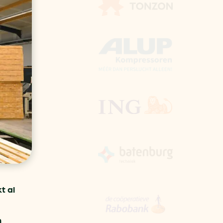
aren
van bijproducten
PC
l
(073) 822 74 86
t al
n