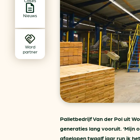
Cases
Achtergrond klimaatverande
Beprijzing van CO2
Nieuws
Ondernemen zonder aardg
Verduurzamen bedrijventerr
Klimaattransitie op wijknivea
Word
partner
Palletbedrijf Van der Pol uit W
generaties lang vooruit. ‘Mijn o
afgelopen twaalf jaar run ik het