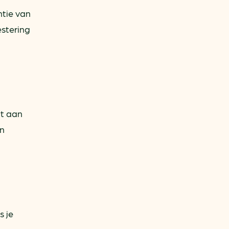
ntie van
estering
it aan
an
s je