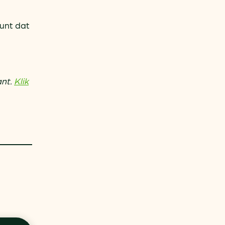
punt dat
ant.
Klik