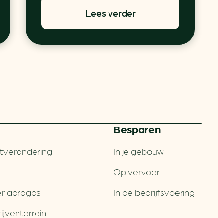
Lees verder
Besparen
tverandering
In je gebouw
Op vervoer
r aardgas
In de bedrijfsvoering
jventerrein