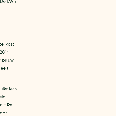
. De kWh
el kost
 2011
 bij uw
heelt
uikt iets
eld
en HRe
jaar