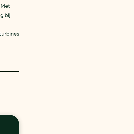
 Met
g bij
turbines