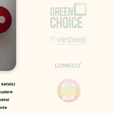
aren
van bijproducten
PC
l
(073) 822 74 86
 ketels)
oudere
ketel
rmte