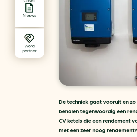
Cases
Achtergrond klimaatverande
Beprijzing van CO2
Nieuws
Ondernemen zonder aardg
Verduurzamen bedrijventerr
Klimaattransitie op wijknivea
Word
partner
De techniek gaat vooruit en zo
behalen tegenwoordig een ren
CV ketels die een rendement v
met een zeer hoog rendement?