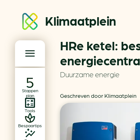
Klimaatplein
HRe ketel: be
Klimaatplein
energiecentra
Hoofd­navigatie
Duurzame energie
Over ons
Stappen
Partners
Geschreven door Klimaatplein
plan
Word partner
Tools
Contact
Bespaartips
Dossiers