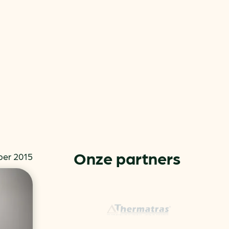
or
ck
Onze partners
ber 2015
rnemers
chade