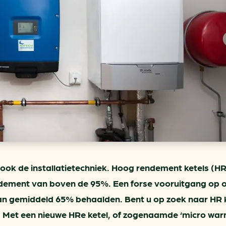
ring
In je gebouw
Verlichtingscan
Op vervoer
Wegwijzers energie besp
as
In de bedrijfsvoering
Hergebruiken of recyclen 
ein
voor het MKB
u
Energie besparen op uw 
info@klimaatplein.n
 ook de installatietechniek. Hoog rendement ketels (HR
dement van boven de 95%. Een forse vooruitgang op 
an gemiddeld 65% behaalden. Bent u op zoek naar HR 
 Met een nieuwe HRe ketel, of zogenaamde ‘micro wa