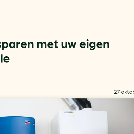
sparen met uw eigen
le
Actueel
Handige tools
Nieuws
CO2-voetafdruk calculat
Praktijkverhalen
MKB energie bespaarche
27 okto
Events
Terugverdien­tijden
Nieuwsbrief
Subsidiewijzer voor onde
Voorkomen van klimaats
Besparen
Autobrandstof besparen