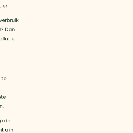
ier.
verbruik
el? Dan
allatie
 te
ste
n.
op de
t u in