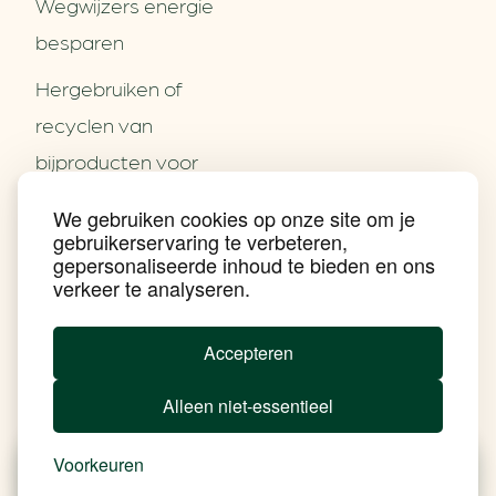
Wegwijzers energie
besparen
Hergebruiken of
Over ons
recyclen van
Partners
Word partner
bijproducten voor
Contact
het MKB
We gebruiken cookies op onze site om je
Nieuws
gebruikerservaring te verbeteren,
Energie besparen op
Praktijkverhalen
gepersonaliseerde inhoud te bieden en ons
Events
uw PC
verkeer te analyseren.
Nieuwsbrief
Social Media
Achtergrond klimaatverandering
Accepteren
Beprijzing van CO2
Ondernemen zonder aardgas
Alleen niet-essentieel
Verduurzamen bedrijventerrein
Klimaattransitie op wijkniveau
Copyright klimaatplein
Voorkeuren
Privacy & Disclaimer
In je gebouw