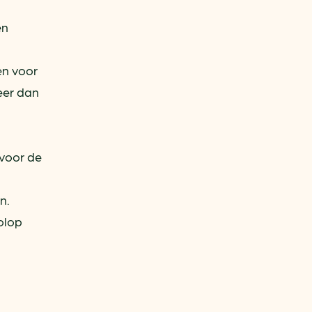
en
en voor
eer dan
voor de
n.
olop