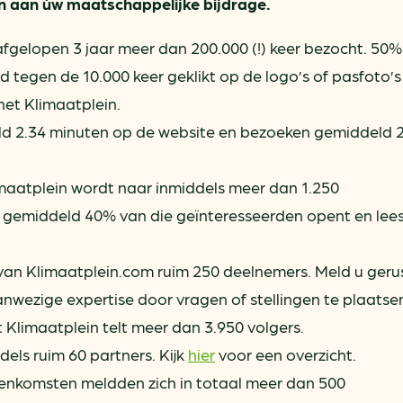
en aan úw maatschappelijke bijdrage.
ring
In je gebouw
Verlichtingscan
Op vervoer
Wegwijzers energie besp
fgelopen 3 jaar meer dan 200.000 (!) keer bezocht. 50%
as
In de bedrijfsvoering
rd tegen de 10.000 keer geklikt op de logo’s of pasfoto’
Hergebruiken of recyclen 
ein
et Klimaatplein.
voor het MKB
u
ld 2.34 minuten op de website en bezoeken gemiddeld 
Energie besparen op uw 
imaatplein wordt naar inmiddels meer dan 1.250
info@klimaatplein.n
 gemiddeld 40% van die geïnteresseerden opent en lees
 van Klimaatplein.com ruim 250 deelnemers. Meld u geru
nwezige expertise door vragen of stellingen te plaatse
 Klimaatplein telt meer dan 3.950 volgers.
dels ruim 60 partners. Kijk
hier
voor een overzicht.
jeenkomsten meldden zich in totaal meer dan 500