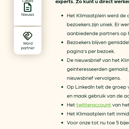
Cases
experts. Zo kunt u direct werk
Achtergrond klimaatverande
Beprijzing van CO2
Nieuws
Het Klimaatplein werd de a
Ondernemen zonder aardg
bezoekers zijn uniek. Er we
Verduurzamen bedrijventerr
aanbiedende partners op h
Klimaattransitie op wijknivea
Bezoekers blijven gemidde
Word
partner
pagina’s per bezoek.
De nieuwsbrief van het Kl
geïnteresseerden gemaild,
nieuwsbrief vervolgens.
Op LinkedIn telt de groep
en maak gebruik van de aa
Het
twitteraccount
van het
Het Klimaatplein telt inmid
Voor onze tot nu toe 5 bi