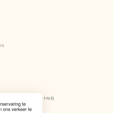
rs
e
bijproducten voor het MKB
rservaring te
n ons verkeer te